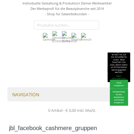
Individuelle Gestaltung & Produktion Deiner Werbeartikel
Der Werbeprofi für die Beautybranche seit 2014
- Shop für Gewerbekunden -
Sie sehen gerade
einen
Platzhalterinhalt
von
TrustIndex
.
Um auf den
eigentlichen
Inhalt
zuzugreifen,
klicken Sie auf
die Schaltfläche
unten. Bitte
beachten Sie,
dass dabei Daten
an Drittanbieter
weitergegeben
werden.
Mehr
Informationen
Inhalt
entsperren
Erforderlichen
NAVIGATION
Service
akzeptieren
und Inhalte
entsperren
0 Artikel -
€
0,00
Inkl. MwSt.
jbl_facebook_cashmere_gruppen