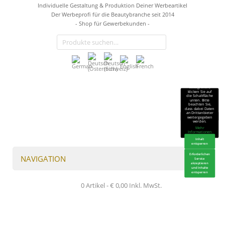
Individuelle Gestaltung & Produktion Deiner Werbeartikel
Der Werbeprofi für die Beautybranche seit 2014
- Shop für Gewerbekunden -
Sie sehen gerade
einen
Platzhalterinhalt
von
TrustIndex
.
Um auf den
eigentlichen
Inhalt
zuzugreifen,
klicken Sie auf
die Schaltfläche
unten. Bitte
beachten Sie,
dass dabei Daten
an Drittanbieter
weitergegeben
werden.
Mehr
Informationen
Inhalt
entsperren
Erforderlichen
NAVIGATION
Service
akzeptieren
und Inhalte
entsperren
0 Artikel -
€
0,00
Inkl. MwSt.