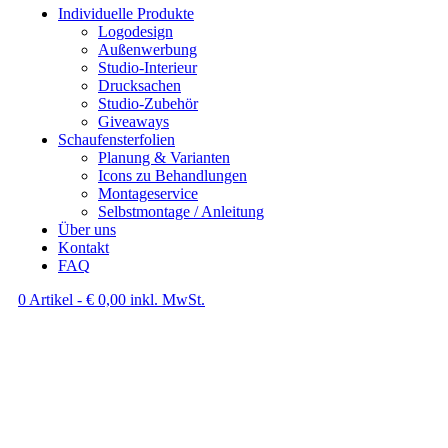
Individuelle Produkte
Logodesign
Außenwerbung
Studio-Interieur
Drucksachen
Studio-Zubehör
Giveaways
Schaufensterfolien
Planung & Varianten
Icons zu Behandlungen
Montageservice
Selbstmontage / Anleitung
Über uns
Kontakt
FAQ
0 Artikel -
€
0,00
inkl. MwSt.