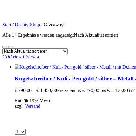
Start
/
Beauty-Shop
/
Giveaways
Alle 14 Ergebnisse werden angezeigt
Nach Aktualität sortiert
Grid view
List view
Kugelschreiber / Kuli / Pen gold / silber – Metal
€
790,00
–
€
1.450,00
Preisspanne: € 790,00 bis € 1.450,00
inkl
Enthält 19% Mwst.
zzgl.
Versand