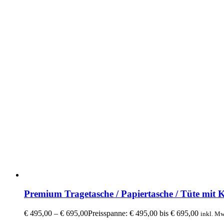
Premium Tragetasche / Papiertasche / Tüte mit 
€
495,00
–
€
695,00
Preisspanne: € 495,00 bis € 695,00
inkl. Mw