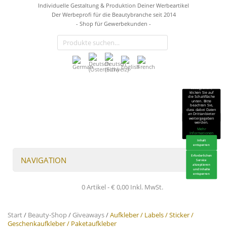
Individuelle Gestaltung & Produktion Deiner Werbeartikel
Der Werbeprofi für die Beautybranche seit 2014
- Shop für Gewerbekunden -
Sie sehen gerade
einen
Platzhalterinhalt
von
TrustIndex
.
Um auf den
eigentlichen
Inhalt
zuzugreifen,
klicken Sie auf
die Schaltfläche
unten. Bitte
beachten Sie,
dass dabei Daten
an Drittanbieter
weitergegeben
werden.
Mehr
Informationen
Inhalt
entsperren
Erforderlichen
NAVIGATION
Service
akzeptieren
und Inhalte
entsperren
0 Artikel -
€
0,00
Inkl. MwSt.
Start
/
Beauty-Shop
/
Giveaways
/
Aufkleber / Labels / Sticker /
Geschenkaufkleber / Paketaufkleber