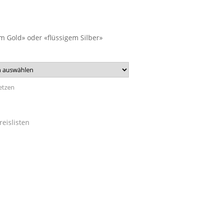
gem Gold» oder «flüssigem Silber»
etzen
reislisten