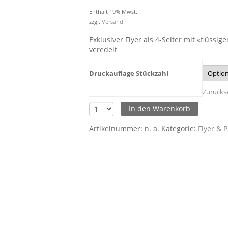
Enthält 19% Mwst.
zzgl.
Versand
Exklusiver Flyer als 4-Seiter mit «flüssi
veredelt
Druckauflage Stückzahl
Zurücks
In den Warenkorb
Artikelnummer:
n. a.
Kategorie:
Flyer & P