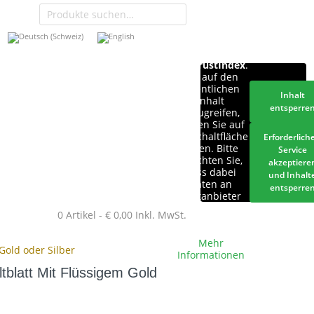
Sie sehen
gerade einen
Platzhalterinhalt
von
TrustIndex
.
Um auf den
eigentlichen
Inhalt
Inhalt
entsperre
zuzugreifen,
klicken Sie auf
die Schaltfläche
Erforderlich
unten. Bitte
Service
beachten Sie,
akzeptiere
dass dabei
und Inhalt
Daten an
entsperre
Drittanbieter
weitergegeben
0 Artikel -
€
0,00
Inkl. MwSt.
werden.
Mehr
 Gold oder Silber
Informationen
altblatt Mit Flüssigem Gold