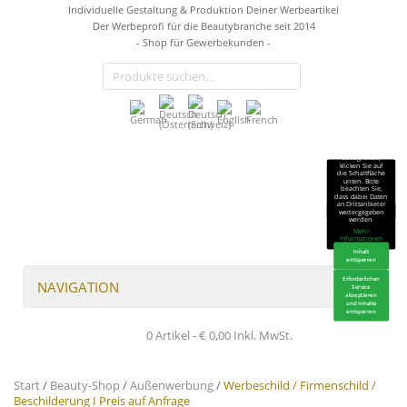
Individuelle Gestaltung & Produktion Deiner Werbeartikel
Der Werbeprofi für die Beautybranche seit 2014
- Shop für Gewerbekunden -
Sie sehen gerade
einen
Platzhalterinhalt
von
TrustIndex
.
Um auf den
eigentlichen
Inhalt
zuzugreifen,
klicken Sie auf
die Schaltfläche
unten. Bitte
beachten Sie,
dass dabei Daten
an Drittanbieter
weitergegeben
werden.
Mehr
Informationen
Inhalt
entsperren
Erforderlichen
NAVIGATION
Service
akzeptieren
und Inhalte
entsperren
0 Artikel -
€
0,00
Inkl. MwSt.
Start
/
Beauty-Shop
/
Außenwerbung
/
Werbeschild / Firmenschild /
Beschilderung I Preis auf Anfrage