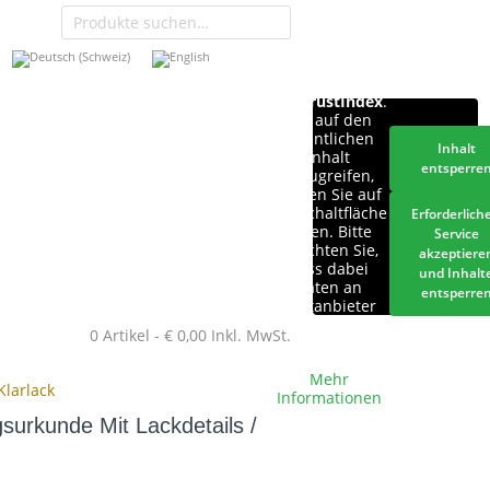
Sie sehen
gerade einen
Platzhalterinhalt
von
TrustIndex
.
Um auf den
eigentlichen
Inhalt
Inhalt
entsperre
zuzugreifen,
klicken Sie auf
die Schaltfläche
Erforderlich
unten. Bitte
Service
beachten Sie,
akzeptiere
dass dabei
und Inhalt
Daten an
entsperre
Drittanbieter
weitergegeben
0 Artikel -
€
0,00
Inkl. MwSt.
werden.
Mehr
Klarlack
Informationen
gsurkunde Mit Lackdetails /