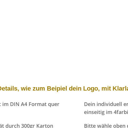
tails, wie zum Beipiel dein Logo, mit Kla
at im DIN A4 Format quer
Dein individuell er
einseitig im 4far
ät durch 300gr Karton
Bitte wähle oben 